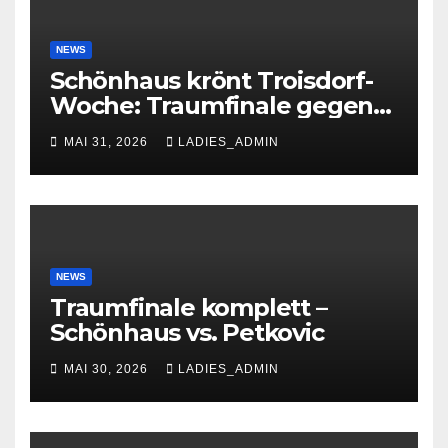
NEWS
Schönhaus krönt Troisdorf-
Woche: Traumfinale gegen
Petkovic begeistert 600
MAI 31, 2026
LADIES_ADMIN
Zuschauer
NEWS
Traumfinale komplett –
Schönhaus vs. Petkovic
MAI 30, 2026
LADIES_ADMIN