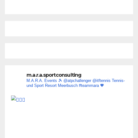
m.a.r.a.sportconsulting
M.A.R.A. Events 🎾
@atpchallenger @itftennis
Tennis-
und Sport Resort Meerbusch
#teammara
🧡