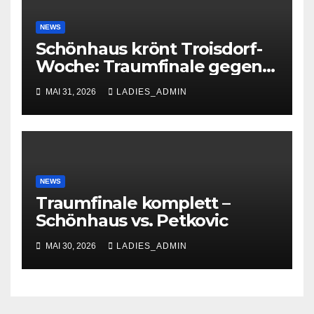
NEWS
Schönhaus krönt Troisdorf-
Woche: Traumfinale gegen
Petkovic begeistert 600
MAI 31, 2026
LADIES_ADMIN
Zuschauer
NEWS
Traumfinale komplett –
Schönhaus vs. Petkovic
MAI 30, 2026
LADIES_ADMIN