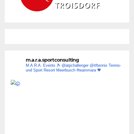
m.a.r.a.sportconsulting
M.A.R.A. Events 🎾
@atpchallenger @itftennis
Tennis-
und Sport Resort Meerbusch
#teammara
🧡