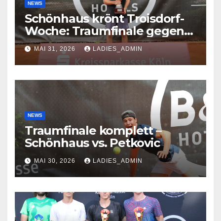
NEWS
Schönhaus krönt Troisdorf-
Woche: Traumfinale gegen
Petkovic begeistert 600
MAI 31, 2026
LADIES_ADMIN
Zuschauer
NEWS
Traumfinale komplett –
Schönhaus vs. Petkovic
MAI 30, 2026
LADIES_ADMIN