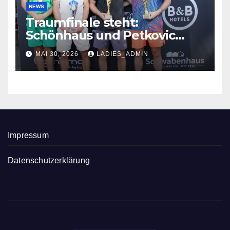
NEWS
Traumfinale steht:
Schönhaus und Petkovic
glänzen in Troisdorf
MAI 30, 2026
LADIES_ADMIN
Impressum
Datenschutzerklärung