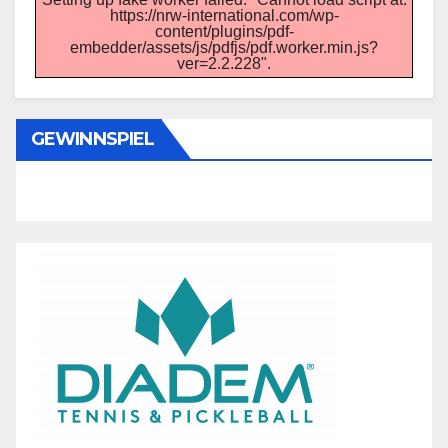
https://nrw-international.com/wp-
content/plugins/pdf-
embedder/assets/js/pdfjs/pdf.worker.min.js?
ver=2.2.228".
GEWINNSPIEL