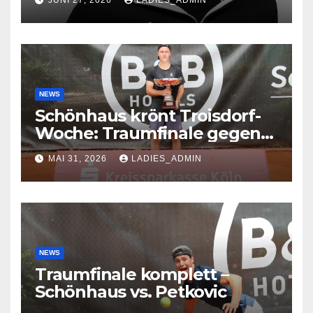
JUNI 27, 2026
LADIES_ADMIN
NEWS
Schönhaus krönt Troisdorf-
Woche: Traumfinale gegen
Petkovic begeistert 600
MAI 31, 2026
LADIES_ADMIN
Zuschauer
NEWS
Traumfinale komplett –
Schönhaus vs. Petkovic