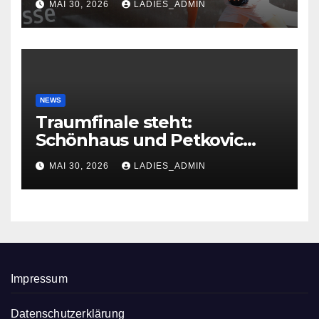
MAI 30, 2026
LADIES_ADMIN
NEWS
Traumfinale steht:
Schönhaus und Petkovic
glänzen in Troisdorf
MAI 30, 2026
LADIES_ADMIN
Impressum
Datenschutzerklärung