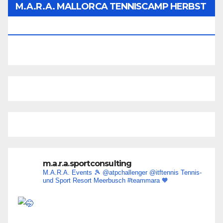
M.A.R.A. MALLORCA TENNISCAMP HERBST
2026
m.a.r.a.sportconsulting
M.A.R.A. Events 🎾
@atpchallenger @itftennis
Tennis-
und Sport Resort Meerbusch
#teammara
🧡