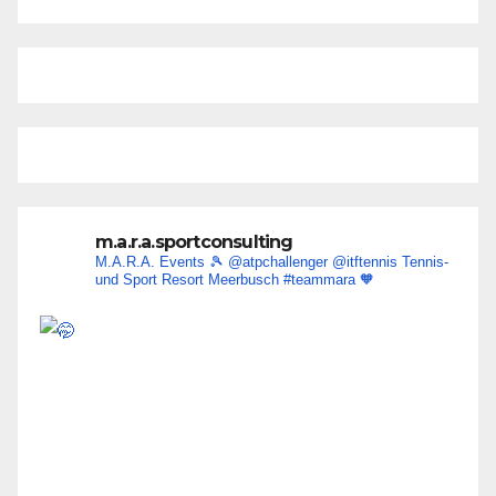
m.a.r.a.sportconsulting
M.A.R.A. Events 🎾
@atpchallenger @itftennis
Tennis-
und Sport Resort Meerbusch
#teammara
🧡