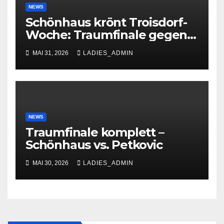
NEWS
Schönhaus krönt Troisdorf-
Woche: Traumfinale gegen
Petkovic begeistert 600
MAI 31, 2026
LADIES_ADMIN
Zuschauer
NEWS
Traumfinale komplett –
Schönhaus vs. Petkovic
MAI 30, 2026
LADIES_ADMIN