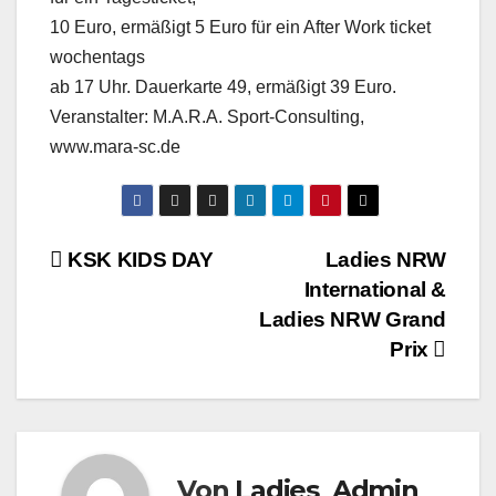
10 Euro, ermäßigt 5 Euro für ein After Work ticket
wochentags
ab 17 Uhr. Dauerkarte 49, ermäßigt 39 Euro.
Veranstalter: M.A.R.A. Sport-Consulting,
www.mara-sc.de
Beitragsnavigation
KSK KIDS DAY
Ladies NRW
International &
Ladies NRW Grand
Prix
Von
Ladies_Admin