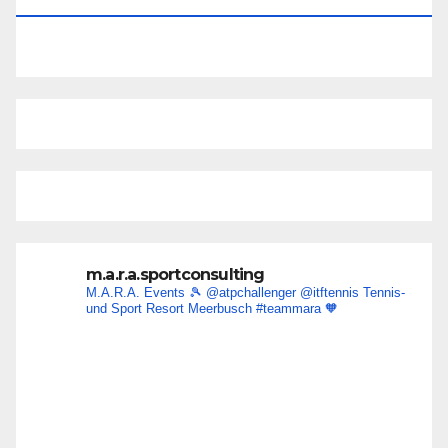
m.a.r.a.sportconsulting
M.A.R.A. Events 🎾
@atpchallenger @itftennis
Tennis-
und Sport Resort Meerbusch
#teammara
🧡