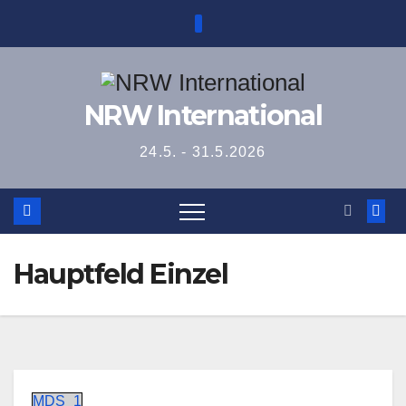
Zum
Inhalt
springen
NRW International
24.5. - 31.5.2026
Hauptfeld Einzel
MDS_1