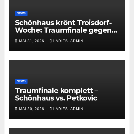
NEWS
Schönhaus krönt Troisdorf-
Woche: Traumfinale gegen
Petkovic begeistert 600
MAI 31, 2026
LADIES_ADMIN
Zuschauer
NEWS
Traumfinale komplett –
Schönhaus vs. Petkovic
MAI 30, 2026
LADIES_ADMIN