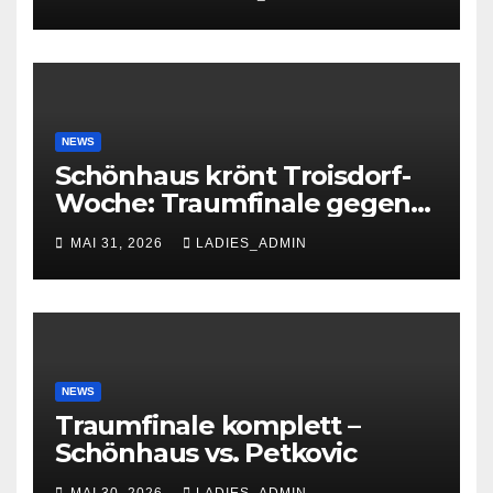
NEWS
Schönhaus krönt Troisdorf-
Woche: Traumfinale gegen
Petkovic begeistert 600
MAI 31, 2026
LADIES_ADMIN
Zuschauer
NEWS
Traumfinale komplett –
Schönhaus vs. Petkovic