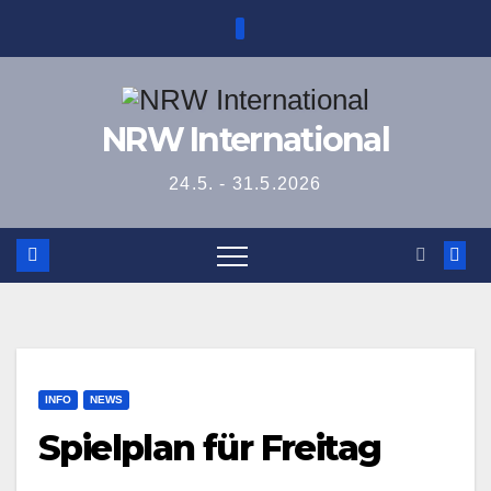
Zum
Inhalt
springen
NRW International
24.5. - 31.5.2026
INFO
NEWS
Spielplan für Freitag