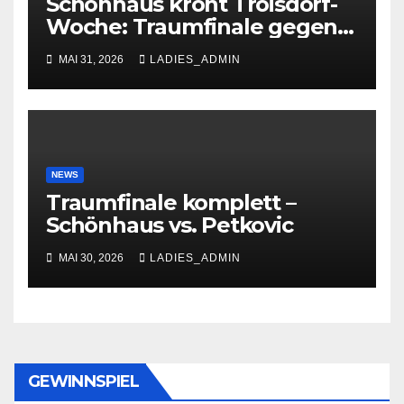
Schönhaus krönt Troisdorf-
Woche: Traumfinale gegen
Petkovic begeistert 600
MAI 31, 2026
LADIES_ADMIN
Zuschauer
NEWS
Traumfinale komplett –
Schönhaus vs. Petkovic
MAI 30, 2026
LADIES_ADMIN
GEWINNSPIEL