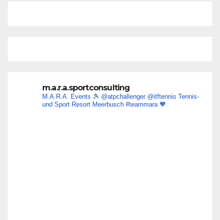
m.a.r.a.sportconsulting
M.A.R.A. Events 🎾
@atpchallenger @itftennis
Tennis-
und Sport Resort Meerbusch
#teammara
🧡