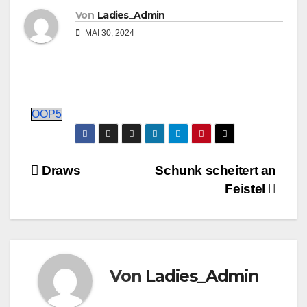
Von
Ladies_Admin
MAI 30, 2024
OOP5
Beitragsnavigation
Draws
Schunk scheitert an
Feistel
Von
Ladies_Admin