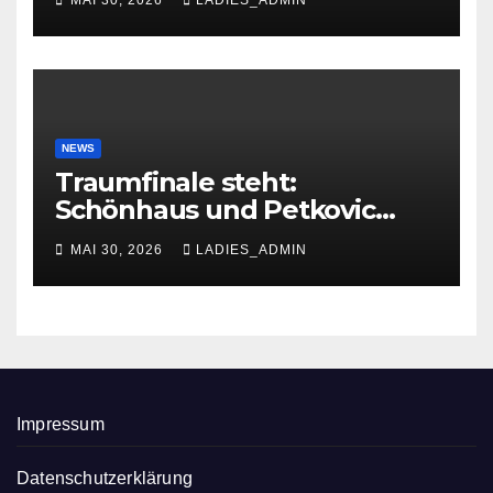
MAI 30, 2026
LADIES_ADMIN
NEWS
Traumfinale steht:
Schönhaus und Petkovic
glänzen in Troisdorf
MAI 30, 2026
LADIES_ADMIN
Impressum
Datenschutzerklärung