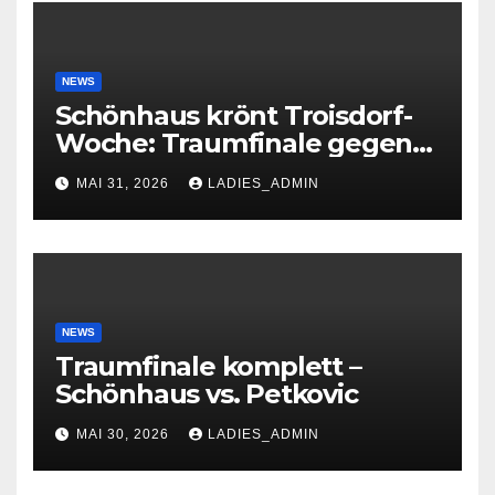
NEWS
Schönhaus krönt Troisdorf-
Woche: Traumfinale gegen
Petkovic begeistert 600
MAI 31, 2026
LADIES_ADMIN
Zuschauer
NEWS
Traumfinale komplett –
Schönhaus vs. Petkovic
MAI 30, 2026
LADIES_ADMIN