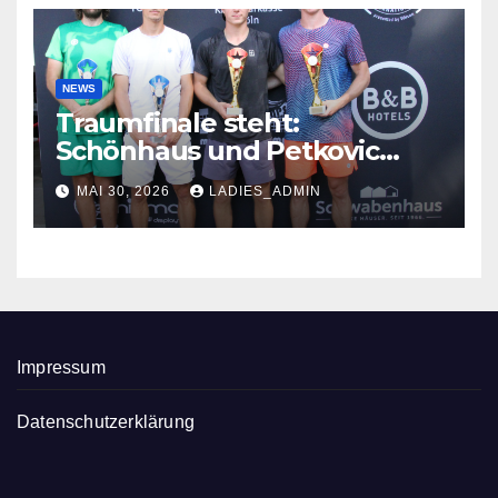
NEWS
Traumfinale steht:
Schönhaus und Petkovic
glänzen in Troisdorf
MAI 30, 2026
LADIES_ADMIN
Impressum
Datenschutzerklärung