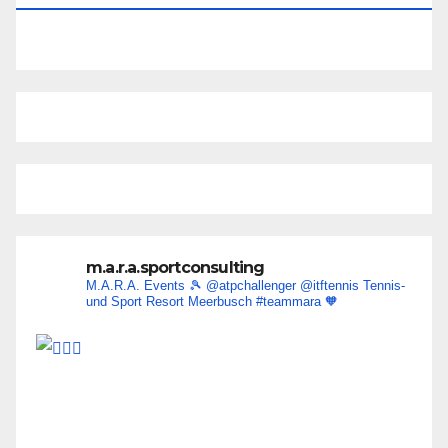
m.a.r.a.sportconsulting
M.A.R.A. Events 🎾
@atpchallenger @itftennis
Tennis-
und Sport Resort Meerbusch
#teammara
🧡