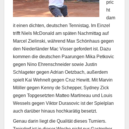
pric
ht
dam
it einen dichten, deutschen Tennistag. Im Einzel
trifft Niels McDonald am späten Nachmittag auf
Marcel Zielinski, während Max Schönhaus gegen
den Niederländer Mac Visser gefordert ist. Dazu
kommen die deutschen Paarungen Mika Petkovic
gegen Nino Ehrenschneider sowie Justin
Schlageter gegen Adrian Oetzbach, außerdem
spielt Kai Wehnelt gegen Cruz Hewitt. Mit Marvin
Möller gegen Kenny de Schepper, Sydney Zick
gegen Topgesetzten Matteo Martineau und Louis
Wessels gegen Viktor Durasovic ist der Spielplan
auch darüber hinaus hochkarätig besetzt.
Genau darin liegt die Qualität dieses Turniers.
Troisdorf ist in dieser Woche nicht nur Gastgeber