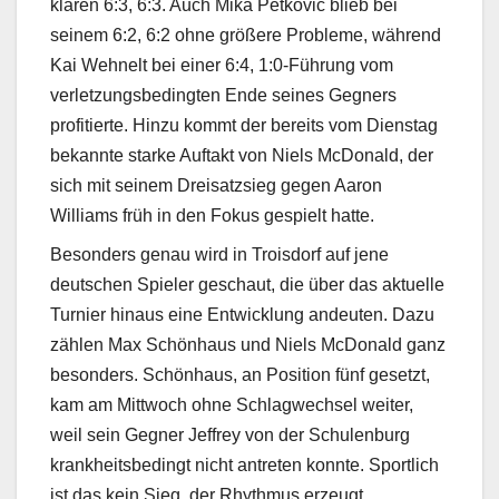
klaren 6:3, 6:3. Auch Mika Petkovic blieb bei
seinem 6:2, 6:2 ohne größere Probleme, während
Kai Wehnelt bei einer 6:4, 1:0-Führung vom
verletzungsbedingten Ende seines Gegners
profitierte. Hinzu kommt der bereits vom Dienstag
bekannte starke Auftakt von Niels McDonald, der
sich mit seinem Dreisatzsieg gegen Aaron
Williams früh in den Fokus gespielt hatte.
Besonders genau wird in Troisdorf auf jene
deutschen Spieler geschaut, die über das aktuelle
Turnier hinaus eine Entwicklung andeuten. Dazu
zählen Max Schönhaus und Niels McDonald ganz
besonders. Schönhaus, an Position fünf gesetzt,
kam am Mittwoch ohne Schlagwechsel weiter,
weil sein Gegner Jeffrey von der Schulenburg
krankheitsbedingt nicht antreten konnte. Sportlich
ist das kein Sieg, der Rhythmus erzeugt,