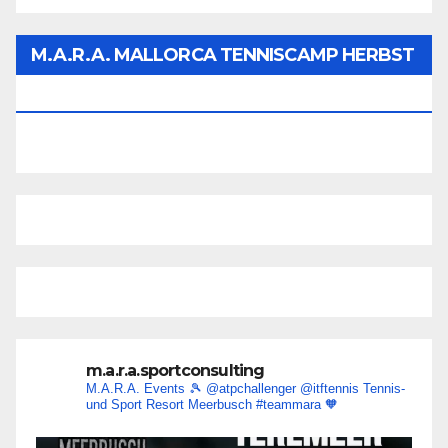
M.A.R.A. MALLORCA TENNISCAMP HERBST
2026
m.a.r.a.sportconsulting
M.A.R.A. Events 🎾
@atpchallenger @itftennis
Tennis-
und Sport Resort Meerbusch
#teammara
🧡