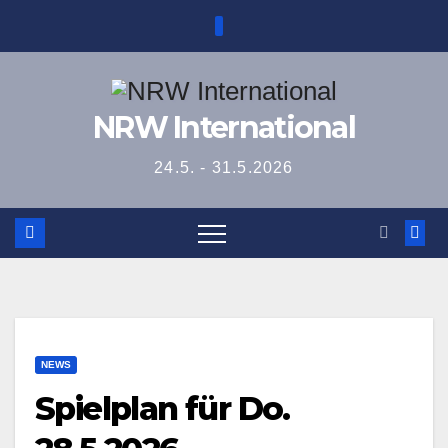
Zum
Inhalt
springen
NRW International
24.5. - 31.5.2026
NEWS
Spielplan für Do.