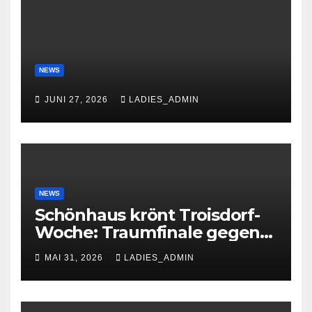
NEWS
JUNI 27, 2026
LADIES_ADMIN
NEWS
Schönhaus krönt Troisdorf-
Woche: Traumfinale gegen
Petkovic begeistert 600
MAI 31, 2026
LADIES_ADMIN
Zuschauer