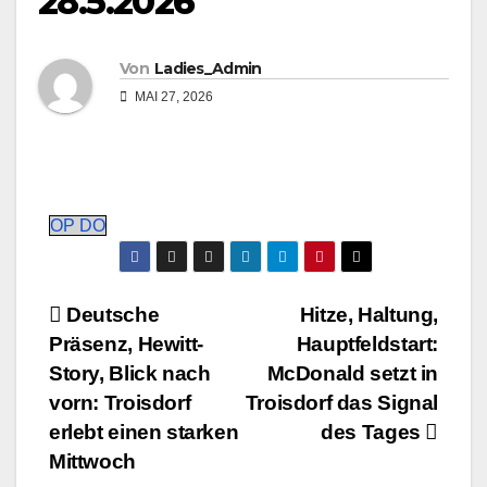
28.5.2026
Von
Ladies_Admin
MAI 27, 2026
OP DO
Beitragsnavigation
Deutsche
Hitze, Haltung,
Präsenz, Hewitt-
Hauptfeldstart:
Story, Blick nach
McDonald setzt in
vorn: Troisdorf
Troisdorf das Signal
erlebt einen starken
des Tages
Mittwoch