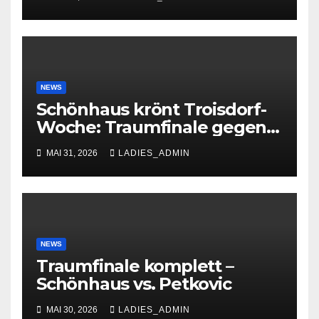
NEWS
Schönhaus krönt Troisdorf-
Woche: Traumfinale gegen
Petkovic begeistert 600
MAI 31, 2026
LADIES_ADMIN
Zuschauer
NEWS
Traumfinale komplett –
Schönhaus vs. Petkovic
MAI 30, 2026
LADIES_ADMIN