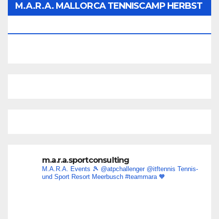
M.A.R.A. MALLORCA TENNISCAMP HERBST
2026
m.a.r.a.sportconsulting
M.A.R.A. Events 🎾
@atpchallenger @itftennis
Tennis-
und Sport Resort Meerbusch
#teammara
🧡