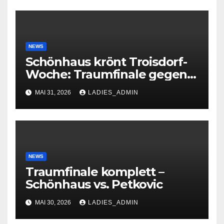
NEWS
Schönhaus krönt Troisdorf-
Woche: Traumfinale gegen
Petkovic begeistert 600
MAI 31, 2026
LADIES_ADMIN
Zuschauer
NEWS
Traumfinale komplett –
Schönhaus vs. Petkovic
MAI 30, 2026
LADIES_ADMIN