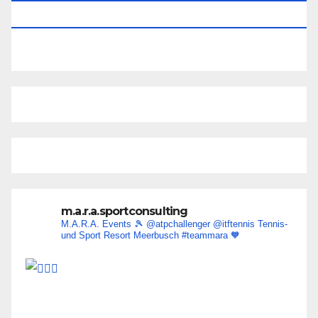
2026
m.a.r.a.sportconsulting
M.A.R.A. Events 🎾
@atpchallenger @itftennis
Tennis-
und Sport Resort Meerbusch
#teammara
🧡