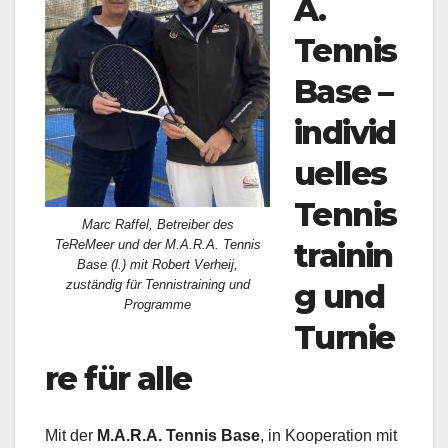
A.
Tennis
Base –
individ
uelles
Tennis
Marc Raffel, Betreiber des
trainin
TeReMeer und der M.A.R.A. Tennis
Base (l.) mit Robert Verheij,
zuständig für Tennistraining und
g und
Programme
Turnie
re für alle
Mit der
M.A.R.A. Tennis Base
, in Kooperation mit